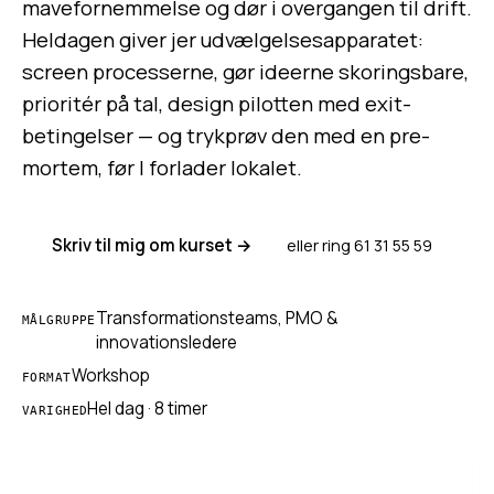
mavefornemmelse og dør i overgangen til drift.
Heldagen giver jer udvælgelsesapparatet:
screen processerne, gør ideerne skoringsbare,
prioritér på tal, design pilotten med exit-
betingelser — og trykprøv den med en pre-
mortem, før I forlader lokalet.
Skriv til mig om kurset →
eller ring 61 31 55 59
Transformationsteams, PMO &
MÅLGRUPPE
innovationsledere
Workshop
FORMAT
Hel dag · 8 timer
VARIGHED