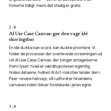
forkerte tidligt, mens det stadig er gratis.
2.0
AI Use Case Canvas: gør den vage idé
skoringsbar
En idé du ikke kan score, kan du ikke prioritere. Vi
folder de processer der overlevede screeningen ud
i et AI Use Case Canvas, der tvinger antagelserne
frem i lyset: hvad er værdihypotesen egentlig,
findes dataene, hvilken AI Act-risikotier lander den i.
Peer-review halvvejs, så I udfordrer hinandens
canvases inden I bliver forelskede i jeres egne.
3.0