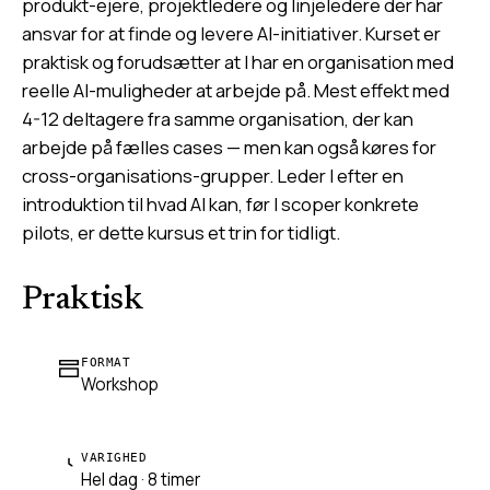
produkt-ejere, projektledere og linjeledere der har
ansvar for at finde og levere AI-initiativer. Kurset er
praktisk og forudsætter at I har en organisation med
reelle AI-muligheder at arbejde på. Mest effekt med
4-12 deltagere fra samme organisation, der kan
arbejde på fælles cases — men kan også køres for
cross-organisations-grupper. Leder I efter en
introduktion til hvad AI kan, før I scoper konkrete
pilots, er dette kursus et trin for tidligt.
Praktisk
FORMAT
Workshop
VARIGHED
Hel dag · 8 timer