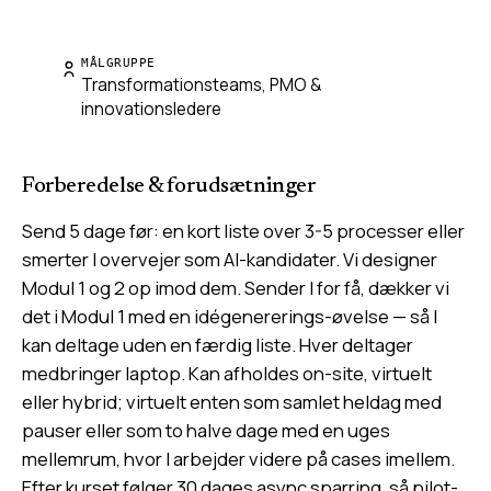
MÅLGRUPPE
Transformationsteams, PMO &
innovationsledere
Forberedelse & forudsætninger
Send 5 dage før: en kort liste over 3-5 processer eller
smerter I overvejer som AI-kandidater. Vi designer
Modul 1 og 2 op imod dem. Sender I for få, dækker vi
det i Modul 1 med en idégenererings-øvelse — så I
kan deltage uden en færdig liste. Hver deltager
medbringer laptop. Kan afholdes on-site, virtuelt
eller hybrid; virtuelt enten som samlet heldag med
pauser eller som to halve dage med en uges
mellemrum, hvor I arbejder videre på cases imellem.
Efter kurset følger 30 dages async sparring, så pilot-