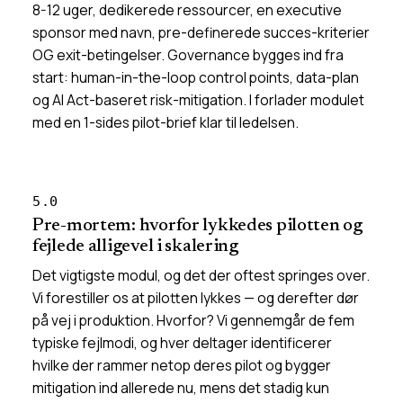
8-12 uger, dedikerede ressourcer, en executive
sponsor med navn, pre-definerede succes-kriterier
OG exit-betingelser. Governance bygges ind fra
start: human-in-the-loop control points, data-plan
og AI Act-baseret risk-mitigation. I forlader modulet
med en 1-sides pilot-brief klar til ledelsen.
5.0
Pre-mortem: hvorfor lykkedes pilotten og
fejlede alligevel i skalering
Det vigtigste modul, og det der oftest springes over.
Vi forestiller os at pilotten lykkes — og derefter dør
på vej i produktion. Hvorfor? Vi gennemgår de fem
typiske fejlmodi, og hver deltager identificerer
hvilke der rammer netop deres pilot og bygger
mitigation ind allerede nu, mens det stadig kun