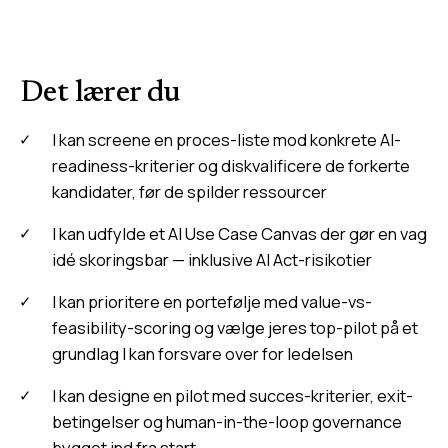
Det lærer du
I kan screene en proces-liste mod konkrete AI-
readiness-kriterier og diskvalificere de forkerte
kandidater, før de spilder ressourcer
I kan udfylde et AI Use Case Canvas der gør en vag
idé skoringsbar — inklusive AI Act-risikotier
I kan prioritere en portefølje med value-vs-
feasibility-scoring og vælge jeres top-pilot på et
grundlag I kan forsvare over for ledelsen
I kan designe en pilot med succes-kriterier, exit-
betingelser og human-in-the-loop governance
bygget ind fra start