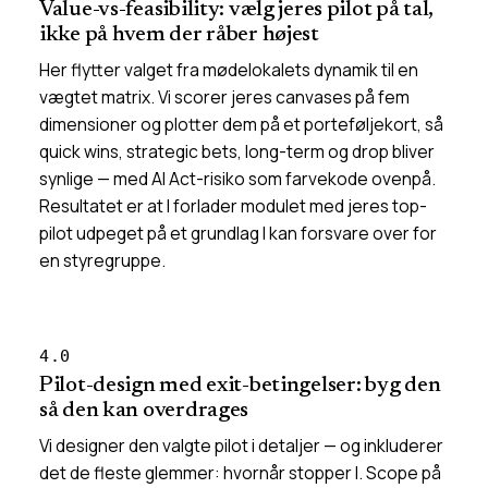
Value-vs-feasibility: vælg jeres pilot på tal,
ikke på hvem der råber højest
Her flytter valget fra mødelokalets dynamik til en
vægtet matrix. Vi scorer jeres canvases på fem
dimensioner og plotter dem på et porteføljekort, så
quick wins, strategic bets, long-term og drop bliver
synlige — med AI Act-risiko som farvekode ovenpå.
Resultatet er at I forlader modulet med jeres top-
pilot udpeget på et grundlag I kan forsvare over for
en styregruppe.
4.0
Pilot-design med exit-betingelser: byg den
så den kan overdrages
Vi designer den valgte pilot i detaljer — og inkluderer
det de fleste glemmer: hvornår stopper I. Scope på