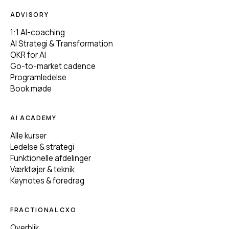
ADVISORY
1:1 AI-coaching
AI Strategi & Transformation
OKR for AI
Go-to-market cadence
Programledelse
Book møde
AI ACADEMY
Alle kurser
Ledelse & strategi
Funktionelle afdelinger
Værktøjer & teknik
Keynotes & foredrag
FRACTIONAL CXO
Overblik