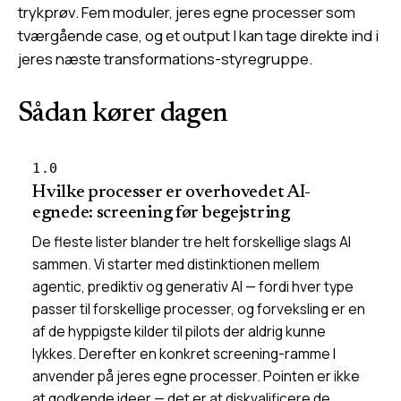
trykprøv. Fem moduler, jeres egne processer som
tværgående case, og et output I kan tage direkte ind i
jeres næste transformations-styregruppe.
Sådan kører dagen
1.0
Hvilke processer er overhovedet AI-
egnede: screening før begejstring
De fleste lister blander tre helt forskellige slags AI
sammen. Vi starter med distinktionen mellem
agentic, prediktiv og generativ AI — fordi hver type
passer til forskellige processer, og forveksling er en
af de hyppigste kilder til pilots der aldrig kunne
lykkes. Derefter en konkret screening-ramme I
anvender på jeres egne processer. Pointen er ikke
at godkende ideer — det er at diskvalificere de