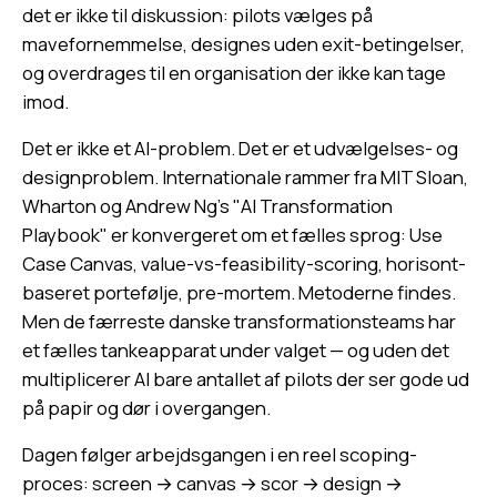
det er ikke til diskussion: pilots vælges på
mavefornemmelse, designes uden exit-betingelser,
og overdrages til en organisation der ikke kan tage
imod.
Det er ikke et AI-problem. Det er et udvælgelses- og
designproblem. Internationale rammer fra MIT Sloan,
Wharton og Andrew Ng's "AI Transformation
Playbook" er konvergeret om et fælles sprog: Use
Case Canvas, value-vs-feasibility-scoring, horisont-
baseret portefølje, pre-mortem. Metoderne findes.
Men de færreste danske transformationsteams har
et fælles tankeapparat under valget — og uden det
multiplicerer AI bare antallet af pilots der ser gode ud
på papir og dør i overgangen.
Dagen følger arbejdsgangen i en reel scoping-
proces: screen → canvas → scor → design →