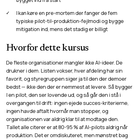
I kan køre en pre-mortem der fanger de fem
typiske pilot-til-produktion-fejlmodi og bygge
mitigation ind, mens det stadig er billigt
Hvorfor dette kursus
De fleste organisationer mangler ikke AI-ideer. De
drukner i dem. Listen vokser, hver afdeling har sin
favorit, og styregruppen siger ja til den der demoer
bedst — ikke den der er nemmest at levere. Så bygger
I en pilot, den ser lovende ud, og så går den i stå i
overgangen til drift: ingen ejede succes-kriterierne,
ingen havde aftalt hvornår man stopper, og
organisationen var aldrig klar til at modtage den.
Tallet alle citerer er at 80-95 % af AI-pilots aldrig når
produktion. Det er omdiskuteret, men mønstret bag