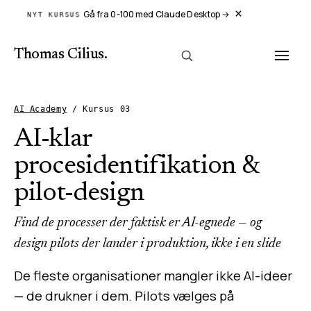
×
Gå fra 0-100 med Claude Desktop
→
NYT KURSUS
Thomas Cilius
.
AI Academy
/
Kursus
03
AI-klar
procesidentifikation &
pilot-design
Find de processer der faktisk er AI-egnede — og
design pilots der lander i produktion, ikke i en slide
De fleste organisationer mangler ikke AI-ideer
— de drukner i dem. Pilots vælges på