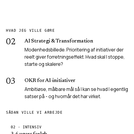
HVAD JEG VILLE GØRE
02
AI Strategi & Transformation
Modenhedsbillede. Prioritering af initiativer der
reelt giver forretningseffekt. Hvad skal I stoppe,
starte og skalere?
03
OKR for AI-initiativer
Ambitiøse, målbare mål så I kan se hvad I egentlig
satser på - og hvornår det har virket.
SÅDAN VILLE VI ARBEJDE
02 · INTENSIV