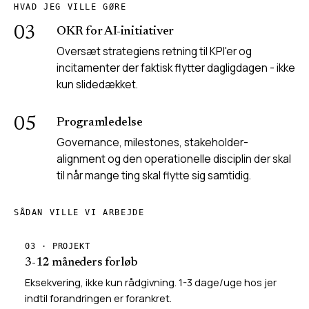
HVAD JEG VILLE GØRE
03
OKR for AI-initiativer
Oversæt strategiens retning til KPI'er og
incitamenter der faktisk flytter dagligdagen - ikke
kun slidedækket.
05
Programledelse
Governance, milestones, stakeholder-
alignment og den operationelle disciplin der skal
til når mange ting skal flytte sig samtidig.
SÅDAN VILLE VI ARBEJDE
03 · PROJEKT
3-12 måneders forløb
Eksekvering, ikke kun rådgivning. 1-3 dage/uge hos jer
indtil forandringen er forankret.