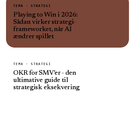
TEMA ·
STRATEGI
Playing to Win i 2026:
Sådan virker strategi-
frameworket, når AI
ændrer spillet
TEMA ·
STRATEGI
OKR for SMV'er - den
ultimative guide til
strategisk eksekvering