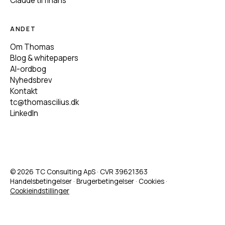
Claude til finans
ANDET
Om Thomas
Blog & whitepapers
AI-ordbog
Nyhedsbrev
Kontakt
tc@thomascilius.dk
LinkedIn
© 2026 TC Consulting ApS · CVR 39621363
Handelsbetingelser
·
Brugerbetingelser
·
Cookies
·
Cookieindstillinger