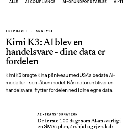
ALLE
AI COMPLIANCE
AI-GRUNDFORSTÅELSE
AI-TEK
FREMHÆVET
·
ANALYSE
Kimi K3: AI blev en
handelsvare - dine data er
fordelen
Kimi K3 bragte Kina på niveau med USA's bedste AI-
modeller - som åben model. Når motoren bliver en
handelsvare, flytter fordelen ned i dine egne data.
AI-TRANSFORMATION
De første 100 dage som AI-ansvarlig i
en SMV: plan, årshjul og ejerskab