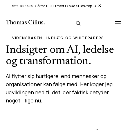
×
Gå fra 0-100 med Claude Desktop
→
NYT KURSUS
Thomas Cilius
.
VIDENSBASEN · INDLÆG OG WHITEPAPERS
Indsigter om AI, ledelse
og transformation.
AI flytter sig hurtigere, end mennesker og
organisationer kan følge med. Her koger jeg
udviklingen ned til det, der faktisk betyder
noget - lige nu.