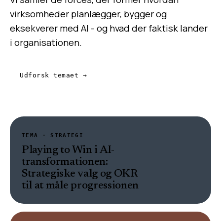
virksomheder planlægger, bygger og
eksekverer med AI - og hvad der faktisk lander
i organisationen.
Udforsk temaet →
TEMA ·
STRATEGI
Playing to Win i AI-
transformationen:
Strategiske valg og OKR
til at måle progressionen