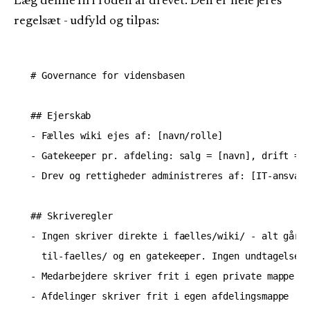
Læg denne fil i roden af drevet. Den er hele jeres
regelsæt - udfyld og tilpas:
# Governance for vidensbasen

## Ejerskab

- Fælles wiki ejes af: [navn/rolle]

- Gatekeeper pr. afdeling: salg = [navn], drift = [
- Drev og rettigheder administreres af: [IT-ansvarl
## Skriveregler

- Ingen skriver direkte i faelles/wiki/ - alt går g
  til-faelles/ og en gatekeeper. Ingen undtagelser.
- Medarbejdere skriver frit i egen private mappe

- Afdelinger skriver frit i egen afdelingsmappe
