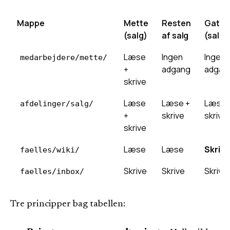
Mappe
Mette
Resten
Gatek
(salg)
af salg
(salg)
Læse
Ingen
Ingen
medarbejdere/mette/
+
adgang
adgan
skrive
Læse
Læse +
Læse 
afdelinger/salg/
+
skrive
skrive
skrive
Læse
Læse
Skrive
faelles/wiki/
Skrive
Skrive
Skrive
faelles/inbox/
Tre principper bag tabellen: