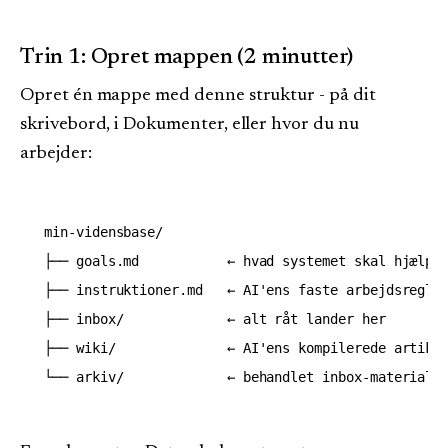
Trin 1: Opret mappen (2 minutter)
Opret én mappe med denne struktur - på dit
skrivebord, i Dokumenter, eller hvor du nu
arbejder:
min-vidensbase/

├── goals.md           ← hvad systemet skal hjælpe 
├── instruktioner.md   ← AI'ens faste arbejdsregler
├── inbox/             ← alt råt lander her

├── wiki/              ← AI'ens kompilerede artikle