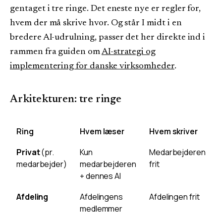
gentaget i tre ringe. Det eneste nye er regler for,
hvem der må skrive hvor. Og står I midt i en
bredere AI-udrulning, passer det her direkte ind i
rammen fra guiden om
AI-strategi og
implementering for danske virksomheder
.
Arkitekturen: tre ringe
Ring
Hvem læser
Hvem skriver
Privat
(pr.
Kun
Medarbejderen
medarbejder)
medarbejderen
frit
1
+ dennes AI
Afdeling
Afdelingens
Afdelingen frit
medlemmer