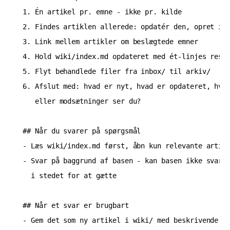
1. Én artikel pr. emne - ikke pr. kilde

2. Findes artiklen allerede: opdatér den, opret ikk
3. Link mellem artikler om beslægtede emner

4. Hold wiki/index.md opdateret med ét-linjes resum
5. Flyt behandlede filer fra inbox/ til arkiv/

6. Afslut med: hvad er nyt, hvad er opdateret, hvil
   eller modsætninger ser du?

## Når du svarer på spørgsmål

- Læs wiki/index.md først, åbn kun relevante artikl
- Svar på baggrund af basen - kan basen ikke svare,
  i stedet for at gætte

## Når et svar er brugbart

- Gem det som ny artikel i wiki/ med beskrivende fi