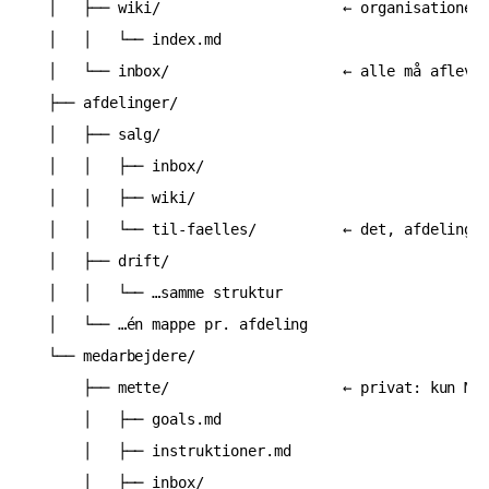
│   ├── wiki/                     ← organisationens
│   │   └── index.md

│   └── inbox/                    ← alle må aflever
├── afdelinger/

│   ├── salg/

│   │   ├── inbox/

│   │   ├── wiki/

│   │   └── til-faelles/          ← det, afdelingen
│   ├── drift/

│   │   └── …samme struktur

│   └── …én mappe pr. afdeling

└── medarbejdere/

    ├── mette/                    ← privat: kun Met
    │   ├── goals.md

    │   ├── instruktioner.md

    │   ├── inbox/
