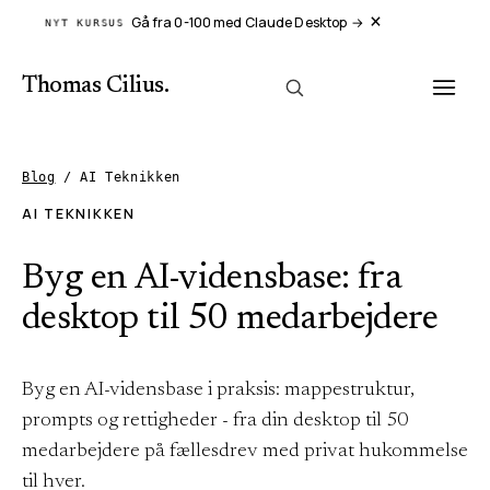
×
Gå fra 0-100 med Claude Desktop
→
NYT KURSUS
Thomas Cilius
.
Blog
/ AI Teknikken
AI TEKNIKKEN
Byg en AI-vidensbase: fra
desktop til 50 medarbejdere
Byg en AI-vidensbase i praksis: mappestruktur,
prompts og rettigheder - fra din desktop til 50
medarbejdere på fællesdrev med privat hukommelse
til hver.