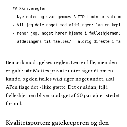
## Skriveregler

- Nye noter og svar gemmes ALTID i min private mapp
- Vil jeg dele noget med afdelingen: læg en kopi i 
- Mener jeg, noget hører hjemme i fælleshjernen: læ
Bemærk modsigelses-reglen. Den er lille, men den
er guld: når Mettes private noter siger ét om en
kunde, og den fælles wiki siger noget andet, skal
AI'en flage det - ikke gætte. Det er sådan, fejl i
fælleshjernen bliver opdaget af 50 par øjne i stedet
for nul.
Kvalitetsporten: gatekeeperen og den