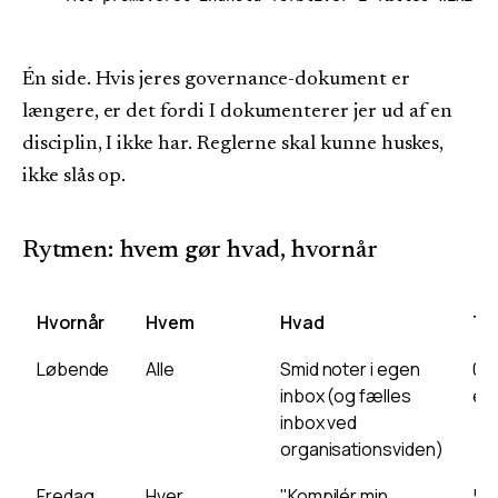
Én side. Hvis jeres governance-dokument er
længere, er det fordi I dokumenterer jer ud af en
disciplin, I ikke har. Reglerne skal kunne huskes,
ikke slås op.
Rytmen: hvem gør hvad, hvornår
Hvornår
Hvem
Hvad
Ti
Løbende
Alle
Smid noter i egen
0 m
inbox (og fælles
ek
inbox ved
organisationsviden)
Fredag
Hver
"Kompilér min
5 m