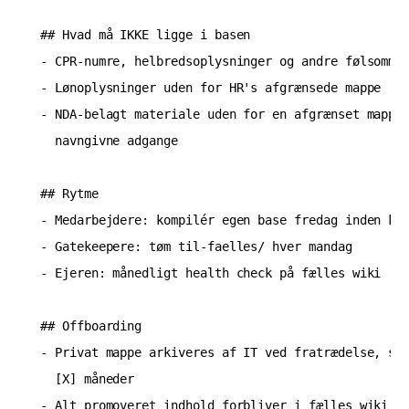
## Hvad må IKKE ligge i basen

- CPR-numre, helbredsoplysninger og andre følsomme 
- Lønoplysninger uden for HR's afgrænsede mappe

- NDA-belagt materiale uden for en afgrænset mappe 
  navngivne adgange

## Rytme

- Medarbejdere: kompilér egen base fredag inden kl.
- Gatekeepere: tøm til-faelles/ hver mandag

- Ejeren: månedligt health check på fælles wiki

## Offboarding

- Privat mappe arkiveres af IT ved fratrædelse, sle
  [X] måneder
