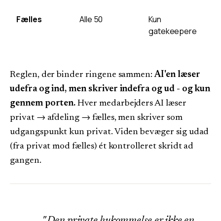
Fælles
Alle 50
Kun
gatekeepere
Reglen, der binder ringene sammen:
AI'en læser
udefra og ind, men skriver indefra og ud - og kun
gennem porten.
Hver medarbejders AI læser
privat → afdeling → fælles, men skriver som
udgangspunkt kun privat. Viden bevæger sig udad
(fra privat mod fælles) ét kontrolleret skridt ad
gangen.
Den private hukommelse er ikke en