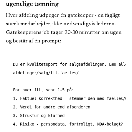
ugentlige tømning
Hver afdeling udpeger én gatekeeper - en fagligt
stærk medarbejder, ikke nødvendigvis lederen.
Gatekeeperens job tager 20-30 minutter om ugen
og består af én prompt:
Du er kvalitetsport for salgsafdelingen. Læs alle f
afdelinger/salg/til-faelles/.

For hver fil, scor 1-5 på:

1. Faktuel korrekthed - stemmer den med faelles/wik
2. Værdi for andre end afsenderen

3. Struktur og klarhed

4. Risiko - persondata, fortroligt, NDA-belagt?
