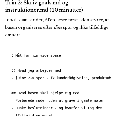
Trin 2: Skriv goals.md og
instruktioner.md (10 minutter)
goals.md
er det, AI'en læser først - den styrer, at
basen organiseres efter
dine
spor og ikke tilfældige
emner:
# Mål for min vidensbase

## Hvad jeg arbejder med

- [Dine 2-4 spor - fx kunderådgivning, produktudvik
## Hvad basen skal hjælpe mig med

- Forberede møder uden at grave i gamle noter

- Huske beslutninger - og hvorfor vi tog dem

- [Tilføj dine egne]
