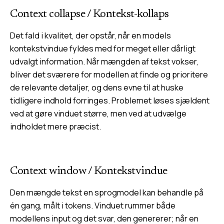
Context collapse
/
Kontekst-kollaps
Det fald i kvalitet, der opstår, når en models
kontekstvindue fyldes med for meget eller dårligt
udvalgt information. Når mængden af tekst vokser,
bliver det sværere for modellen at finde og prioritere
de relevante detaljer, og dens evne til at huske
tidligere indhold forringes. Problemet løses sjældent
ved at gøre vinduet større, men ved at udvælge
indholdet mere præcist.
Context window
/
Kontekstvindue
Den mængde tekst en sprogmodel kan behandle på
én gang, målt i tokens. Vinduet rummer både
modellens input og det svar, den genererer; når en