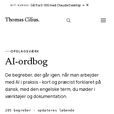
×
Gå fra 0-100 med Claude Desktop
→
NYT KURSUS
Thomas Cilius
.
OPSLAGSVÆRK
AI-ordbog
De begreber, der går igen, når man arbejder
med AI i praksis - kort og præcist forklaret på
dansk, med den engelske term, du møder i
værktøjer og dokumentation.
205
begreber · opdateres løbende