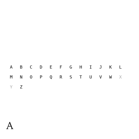
A
B
C
D
E
F
G
H
I
J
K
L
M
N
O
P
Q
R
S
T
U
V
W
X
Y
Z
A