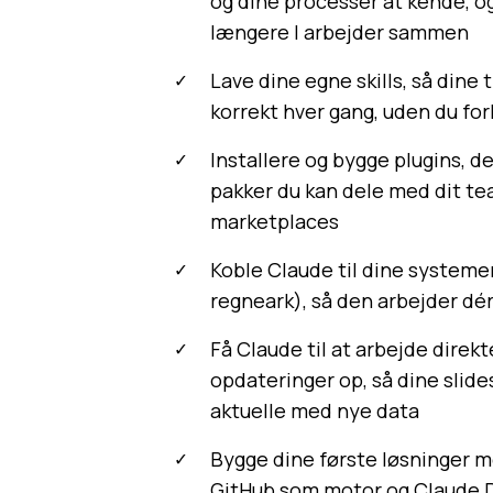
og dine processer at kende, o
længere I arbejder sammen
Lave dine egne skills, så din
korrekt hver gang, uden du for
Installere og bygge plugins, de
pakker du kan dele med dit te
marketplaces
Koble Claude til dine systeme
regneark), så den arbejder dér
Få Claude til at arbejde direk
opdateringer op, så dine slide
aktuelle med nye data
Bygge dine første løsninger m
GitHub som motor og Claude Des