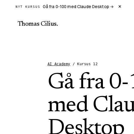
×
Gå fra 0-100 med Claude Desktop
→
NYT KURSUS
Thomas Cilius
.
AI Academy
/
Kursus
12
Gå fra 0
med Cla
Desktop