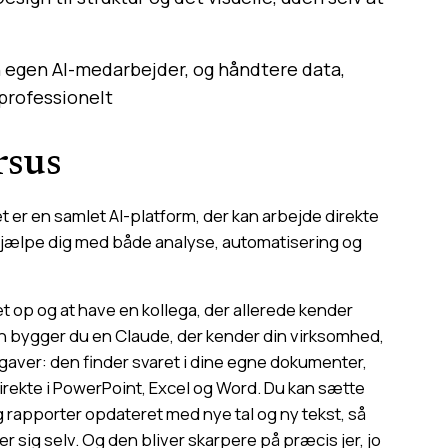
 egen AI-medarbejder, og håndtere data,
 professionelt
rsus
 er en samlet AI-platform, der kan arbejde direkte
g hjælpe dig med både analyse, automatisering og
t op og at have en kollega, der allerede kender
trin bygger du en Claude, der kender din virksomhed,
pgaver: den finder svaret i dine egne dokumenter,
 direkte i PowerPoint, Excel og Word. Du kan sætte
og rapporter opdateret med nye tal og ny tekst, så
er sig selv. Og den bliver skarpere på præcis jer, jo