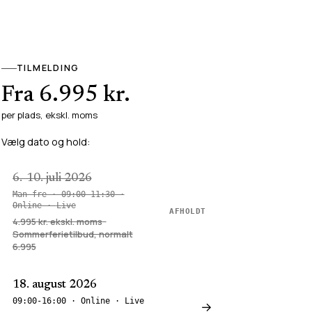
TILMELDING
Fra 6.995 kr.
per plads, ekskl. moms
Vælg dato og hold:
6.-10. juli 2026
Man-fre · 09:00-11:30
·
Online
·
Live
AFHOLDT
4.995 kr.
ekskl. moms
·
Sommerferietilbud, normalt
6.995
18. august 2026
09:00-16:00
·
Online
·
Live
→