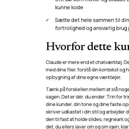
kunne kode
Sætte det hele sammen til din
fortrolighed og ansvarlig brug
Hvorfor dette ku
Claude er mere end et chatværktøj. Det
med dine filer, forstå din kontekst o
opbygning af dine egne værktøjer.
Tænk på forskellen mellem at slå noge
sagen. Det er dér, du ender. Trin for 
dine kunder, din tone og dine faste o
skriver udkastet i din stil og arbejder
den til fast at holde slides, regneark 
det, du ellers laver om og om igen, klar