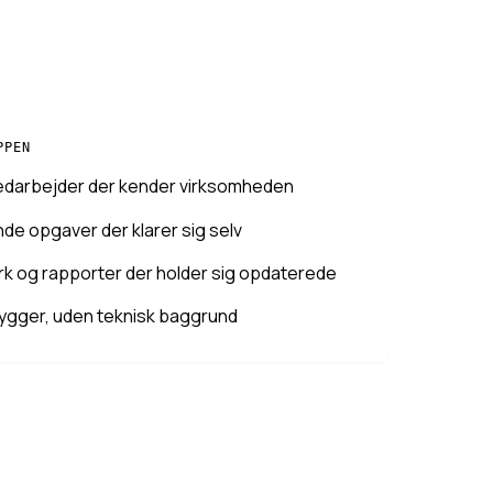
PPEN
edarbejder der kender virksomheden
e opgaver der klarer sig selv
rk og rapporter der holder sig opdaterede
 bygger, uden teknisk baggrund