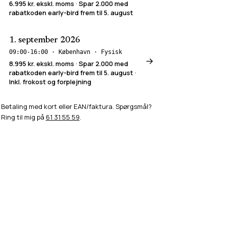
6.995 kr.
ekskl. moms
· Spar 2.000 med
rabatkoden early-bird frem til 5. august
1. september 2026
09:00-16:00
·
København
·
Fysisk
→
8.995 kr.
ekskl. moms
· Spar 2.000 med
rabatkoden early-bird frem til 5. august ·
Inkl. frokost og forplejning
Betaling med kort eller EAN/faktura. Spørgsmål?
Ring til mig på
61 31 55 59
.