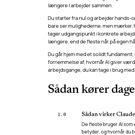
længere I arbejder sammen.
Du starter fra nul og arbejder hands-o
bare ser mulighederne, men mærker, h
tager udgangspunkt i konkrete arbejds
længere, end de fleste når på egen h
Du går hjem med et solidt fundament, d
fornemmelse af, hvornår AI giver værdi
arbejdsgange, du kan tage i brug me
Sådan kører dag
Sådan virker Claude
1.0
De fleste bruger AI som
betyder, og hvornår du 