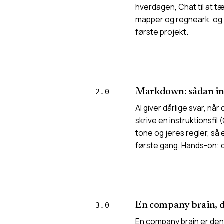
hverdagen, Chat til at tæ
mapper og regneark, og 
første projekt.
Markdown: sådan in
2.0
AI giver dårlige svar, når
skrive en instruktionsfil
tone og jeres regler, så e
første gang. Hands-on: di
En company brain, de
3.0
En company brain er den 