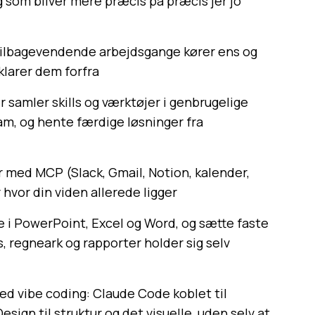
g som bliver mere præcis på præcis jer jo
e tilbagevendende arbejdsgange kører ens og
klarer dem forfra
r samler skills og værktøjer i genbrugelige
am, og hente færdige løsninger fra
r med MCP (Slack, Gmail, Notion, kalender,
 hvor din viden allerede ligger
te i PowerPoint, Excel og Word, og sætte faste
s, regneark og rapporter holder sig selv
ed vibe coding: Claude Code koblet til
ign til struktur og det visuelle, uden selv at