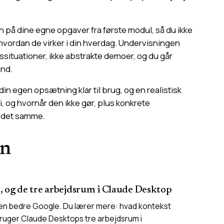
n på dine egne opgaver fra første modul, så du ikke
vordan de virker i din hverdag. Undervisningen
situationer, ikke abstrakte demoer, og du går
ånd.
in egen opsætning klar til brug, og en realistisk
, og hvornår den ikke gør, plus konkrete
d det samme.
en
, og de tre arbejdsrum i Claude Desktop
 en bedre Google. Du lærer mere: hvad kontekst
bruger Claude Desktops tre arbejdsrum i