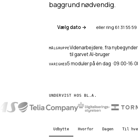
baggrund nødvendig.
Vælg dato →
eller ring 61 31 55 59
Videnarbejdere, fra nybegynder
MÅLGRUPPE
til garvet AI-bruger
5 moduler på én dag · 09:00-16:0
VARIGHED
UNDERVIST HOS BL.A.
Udbytte
Hvorfor
Dagen
Til hve