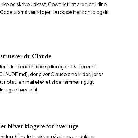
nke og skrive udkast, Cowork til at arbejde i dine
Code til små værktøjer. Du opsætter konto og dit
struerer du Claude
 den ikke kender dine spilleregler. Du lærer at
 (CLAUDE.md), der giver Claude dine kilder, jeres
t notat, en mail eller et slide rammer rigtigt
n egen første fil.
r bliver klogere for hver uge
viden, Claude trækker på: jeres produkter,