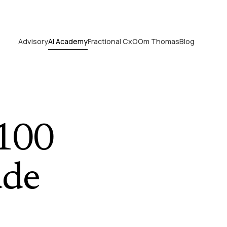
Advisory
AI Academy
Fractional CxO
Om Thomas
Blog
-100
ude