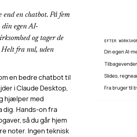
 end en chatbot. På fem
n din egen AI-
irksomhed og tager de
EFTER WORKSHO
 Helt fra nul, uden
Din egen AI-m
Tilbagevendend
Slides, regnea
om en bedre chatbot til
jder i Claude Desktop,
Fra bruger til
og hjælper med
 dig. Hands-on fra
pgaver, så du går hjem
re noter. Ingen teknisk