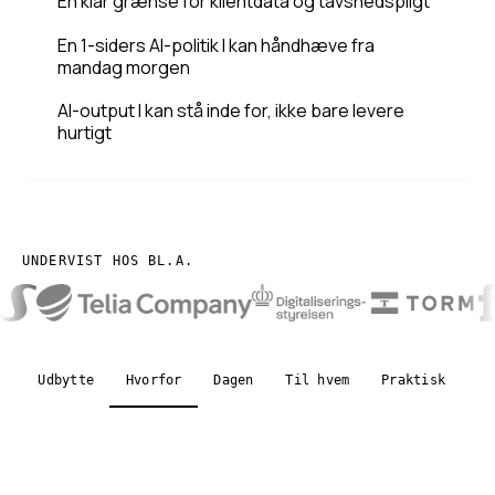
En klar grænse for klientdata og tavshedspligt
En 1-siders AI-politik I kan håndhæve fra
mandag morgen
AI-output I kan stå inde for, ikke bare levere
hurtigt
UNDERVIST HOS BL.A.
Udbytte
Hvorfor
Dagen
Til hvem
Praktisk
FA