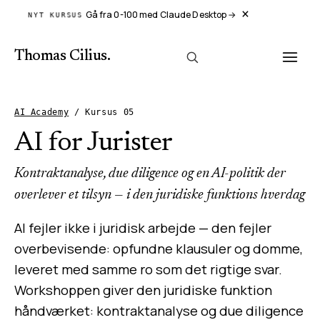
×
Gå fra 0-100 med Claude Desktop
→
NYT KURSUS
Thomas Cilius
.
AI Academy
/
Kursus
05
AI for Jurister
Kontraktanalyse, due diligence og en AI-politik der
overlever et tilsyn — i den juridiske funktions hverdag
AI fejler ikke i juridisk arbejde — den fejler
overbevisende: opfundne klausuler og domme,
leveret med samme ro som det rigtige svar.
Workshoppen giver den juridiske funktion
håndværket: kontraktanalyse og due diligence