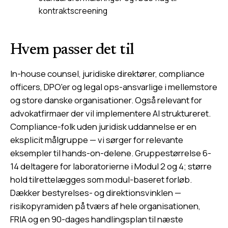
kontraktscreening
Hvem passer det til
In-house counsel, juridiske direktører, compliance
officers, DPO'er og legal ops-ansvarlige i mellemstore
og store danske organisationer. Også relevant for
advokatfirmaer der vil implementere AI struktureret.
Compliance-folk uden juridisk uddannelse er en
eksplicit målgruppe — vi sørger for relevante
eksempler til hands-on-delene. Gruppestørrelse 6-
14 deltagere for laboratorierne i Modul 2 og 4; større
hold tilrettelægges som modul-baseret forløb.
Dækker bestyrelses- og direktionsvinklen —
risikopyramiden på tværs af hele organisationen,
FRIA og en 90-dages handlingsplan til næste