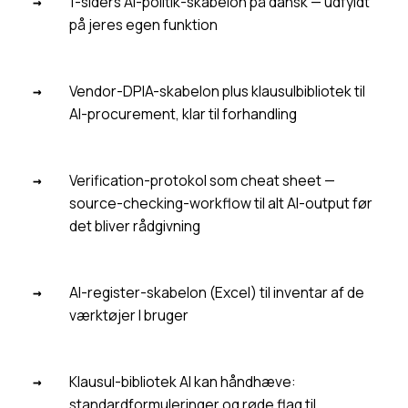
1-siders AI-politik-skabelon på dansk — udfyldt
på jeres egen funktion
Vendor-DPIA-skabelon plus klausulbibliotek til
AI-procurement, klar til forhandling
Verification-protokol som cheat sheet —
source-checking-workflow til alt AI-output før
det bliver rådgivning
AI-register-skabelon (Excel) til inventar af de
værktøjer I bruger
Klausul-bibliotek AI kan håndhæve:
standardformuleringer og røde flag til