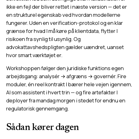
ikke en fejl der bliver rettet i næste version — det er
en strukturel egenskab ved hvordan modellerne
fungerer. Uden en verification-protokol og en klar
grænse for hvad I må køre på klientdata, flytter I
risikoen fra synlig til usynlig. Og
advokattavshedspligten gælder uændret, uanset
hvor smart værktøjet er.
Workshoppen følger den juridiske funktions egen
arbejdsgang: analysér → afgræns → governér. Fire
moduler, én reel kontrakt I bærer hele vejen igennem,
AI som assistent i hvert trin — og fire artefakter I
deployer fra mandag morgen i stedet for endnu en
regulatorisk gennemgang.
Sådan kører dagen