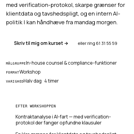
med verification-protokol, skarpe grænser for
klientdata og tavshedspligt, og en intern AI-
politik I kan håndhæve fra mandag morgen.
Skriv til mig om kurset →
eller ring 61 31 55 59
In-house counsel & compliance-funktioner
MÅLGRUPPE
Workshop
FORMAT
Halv dag · 4 timer
VARIGHED
EFTER WORKSHOPPEN
Kontraktanalyse i AI-fart — med verification-
protokol der fanger opfundne klausuler