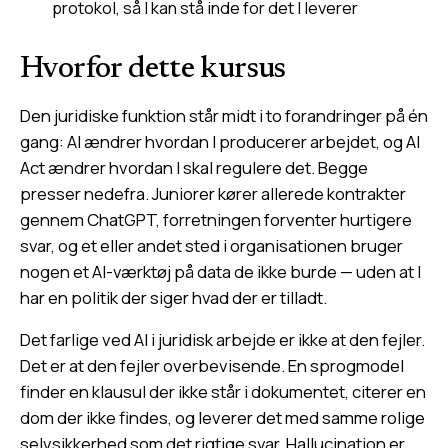
protokol, så I kan stå inde for det I leverer
Hvorfor dette kursus
Den juridiske funktion står midt i to forandringer på én
gang: AI ændrer hvordan I producerer arbejdet, og AI
Act ændrer hvordan I skal regulere det. Begge
presser nedefra. Juniorer kører allerede kontrakter
gennem ChatGPT, forretningen forventer hurtigere
svar, og et eller andet sted i organisationen bruger
nogen et AI-værktøj på data de ikke burde — uden at I
har en politik der siger hvad der er tilladt.
Det farlige ved AI i juridisk arbejde er ikke at den fejler.
Det er at den fejler overbevisende. En sprogmodel
finder en klausul der ikke står i dokumentet, citerer en
dom der ikke findes, og leverer det med samme rolige
selvsikkerhed som det rigtige svar. Hallucination er