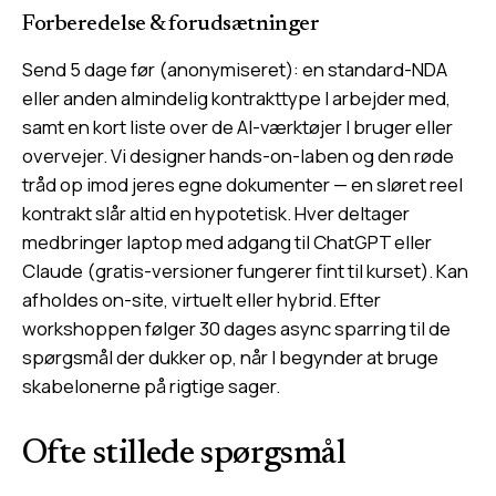
Forberedelse & forudsætninger
Send 5 dage før (anonymiseret): en standard-NDA
eller anden almindelig kontrakttype I arbejder med,
samt en kort liste over de AI-værktøjer I bruger eller
overvejer. Vi designer hands-on-laben og den røde
tråd op imod jeres egne dokumenter — en sløret reel
kontrakt slår altid en hypotetisk. Hver deltager
medbringer laptop med adgang til ChatGPT eller
Claude (gratis-versioner fungerer fint til kurset). Kan
afholdes on-site, virtuelt eller hybrid. Efter
workshoppen følger 30 dages async sparring til de
spørgsmål der dukker op, når I begynder at bruge
skabelonerne på rigtige sager.
Ofte stillede spørgsmål