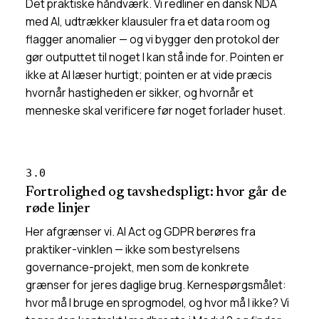
Det praktiske håndværk. Vi redliner en dansk NDA
med AI, udtrækker klausuler fra et data room og
flagger anomalier — og vi bygger den protokol der
gør outputtet til noget I kan stå inde for. Pointen er
ikke at AI læser hurtigt; pointen er at vide præcis
hvornår hastigheden er sikker, og hvornår et
menneske skal verificere før noget forlader huset.
3.0
Fortrolighed og tavshedspligt: hvor går de
røde linjer
Her afgrænser vi. AI Act og GDPR berøres fra
praktiker-vinklen — ikke som bestyrelsens
governance-projekt, men som de konkrete
grænser for jeres daglige brug. Kernespørgsmålet:
hvor må I bruge en sprogmodel, og hvor må I ikke? Vi