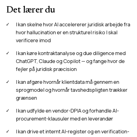
Det lærer du
I kan skelne hvor AI accelererer juridisk arbejde fra
hvor hallucination er en strukturel risiko I skal
verificere imod
I kan køre kontraktanalyse og due diligence med
ChatGPT, Claude og Copilot — og fange hvor de
fejler på juridisk præcision
I kan afgøre hvornår klientdata må gennem en
sprogmodel og hvornår tavshedspligten trækker
grænsen
I kan udfylde en vendor-DPIA og forhandle AI-
procurement-klausuler med en leverandør
I kan drive et internt AI-register og en verification-