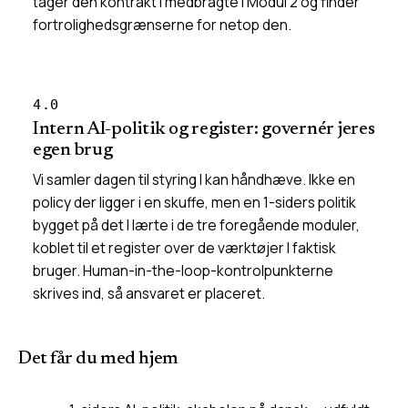
tager den kontrakt I medbragte i Modul 2 og finder
fortrolighedsgrænserne for netop den.
4.0
Intern AI-politik og register: governér jeres
egen brug
Vi samler dagen til styring I kan håndhæve. Ikke en
policy der ligger i en skuffe, men en 1-siders politik
bygget på det I lærte i de tre foregående moduler,
koblet til et register over de værktøjer I faktisk
bruger. Human-in-the-loop-kontrolpunkterne
skrives ind, så ansvaret er placeret.
Det får du med hjem